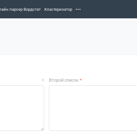
лайн парсер Вордстат
Кластеризатор
Второй список
0