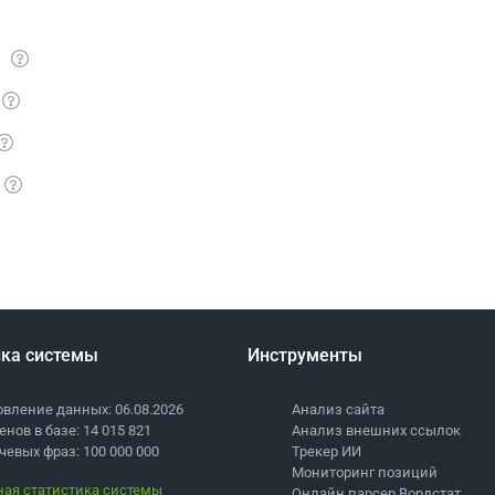
ика системы
Инструменты
вление данных: 06.08.2026
Анализ сайта
нов в базе: 14 015 821
Анализ внешних ссылок
евых фраз: 100 000 000
Трекер ИИ
Мониторинг позиций
ая статистика системы
Онлайн парсер Вордстат