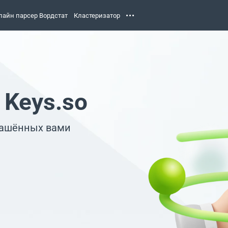
лайн парсер Вордстат
Кластеризатор
 Keys.so
лашённых вами