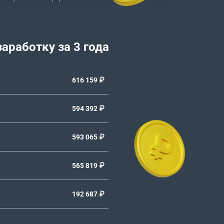
заработку за 3 года
616 159 ₽
594 392 ₽
593 065 ₽
565 819 ₽
192 687 ₽