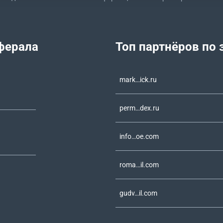
ферала
Топ партнёров по 
mark…ick.ru
perm…dex.ru
info…oe.com
roma…il.com
gudv…il.com